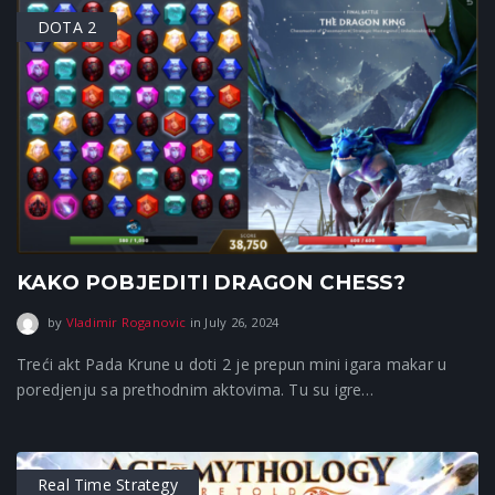
DOTA 2
KAKO POBJEDITI DRAGON CHESS?
September 16, 2025
by
Vladimir Roganovic
in
July 26, 2024
Treći akt Pada Krune u doti 2 je prepun mini igara makar u
poredjenju sa prethodnim aktovima. Tu su igre…
Real Time Strategy