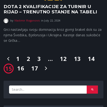
DOTA 2 KVALIFIKACIJE ZA TURNIR U
RIJAD – TRENUTNO STANJE NA TABELI
September 15, 2025
by
Vladimir Roganovic
in
July 22, 2024
Grci nastavljaju svoju dominaciju kroz gornji braket dok su za
njima Švedska, Bjelorusija i Ukrajina. Kasnije danas sukobiće
se Grčka…
1
2
3
…
12
13
14
16
17
15