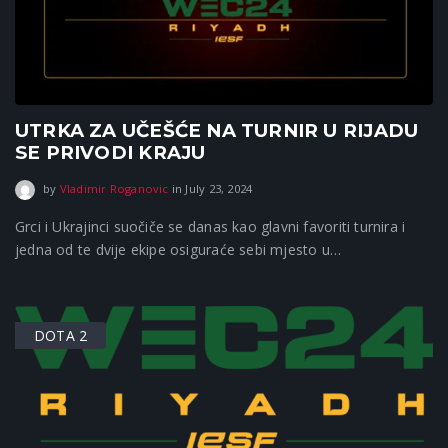
UTRKA ZA UČEŠĆE NA TURNIR U RIJADU
SE PRIVODI KRAJU
September 16, 2025
by
Vladimir Roganovic
in
July 23, 2024
Grci i Ukrajinci suočiče se danas kao glavni favoriti turnira i
jedna od te dvije ekipe osiguraće sebi mjesto u…
DOTA 2