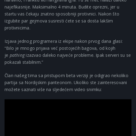
najefikasnije. Maksimalno 4 minuta. Budite oprezni, jer u
startu vas čekaju znatno sposobniji protivnici. Nakon što
izgubite par gejmova susresti ćete se sa dosta lakšim
protivnicima.
Izjava jednog programera iz ekipe nakon prvog dana glasi:
“Bilo je mnogo prijava već postojećih bagova, od kojih
je
pathing
izazvao daleko najveće probleme. Ipak serveri su se
pokazali stabilnim.”
Član našeg tima sa pristupom beta verziji je odigrao nekoliko
partija sa Nordijskim panteonom. Ukoliko ste zainteresovani
možete saznati više na sljedećem video snimku: