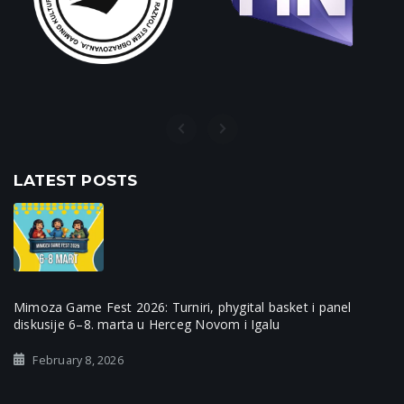
LATEST POSTS
Mimoza Game Fest 2026: Turniri, phygital basket i panel
diskusije 6–8. marta u Herceg Novom i Igalu
February 8, 2026