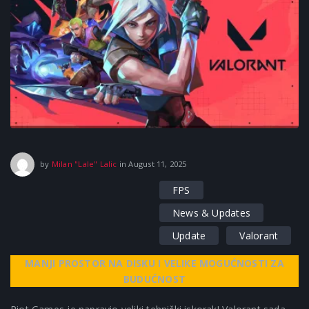
August 11, 2025
by
Milan "Lale" Lalic
in
August 11, 2025
FPS
News & Updates
Update
Valorant
MANJI PROSTOR NA DISKU I VELIKE MOGUĆNOSTI ZA
BUDUĆNOST