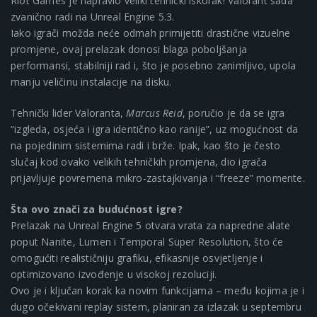
Riot Games je napravio veliki tehnički iskorak! Valorant sada
zvanično radi na Unreal Engine 5.3.
Iako igrači možda neće odmah primijetiti drastične vizuelne
promjene, ovaj prelazak donosi blaga poboljšanja
performansi, stabilniji rad i, što je posebno zanimljivo, upola
manju veličinu instalacije na disku.
Tehnički lider Valoranta,
Marcus Reid
, poručio je da se igra
“izgleda, osjeća i igra identično kao ranije”, uz mogućnost da
na pojedinim sistemima radi i brže. Ipak, kao što je često
slučaj kod ovako velikih tehničkih promjena, dio igrača
prijavljuje povremena mikro-zastajkivanja i “freeze” momente.
Šta ovo znači za budućnost igre?
Prelazak na Unreal Engine 5 otvara vrata za napredne alate
poput Nanite, Lumen i Temporal Super Resolution, što će
omogućiti realističniju grafiku, efikasnije osvjetljenje i
optimizovano izvođenje u visokoj rezoluciji.
Ovo je i ključan korak ka novim funkcijama – među kojima je i
dugo očekivani replay sistem, planiran za izlazak u septembru