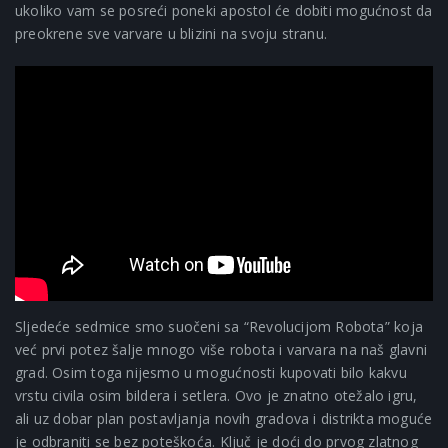
ukoliko vam se posreći poneki apostol će dobiti mogućnost da
preokrene sve varvare u blizini na svoju stranu.
Sljedeće sedmice smo suočeni sa “Revolucijom Robota” koja
već prvi potez šalje mnogo više robota i varvara na naš glavni
grad. Osim toga nijesmo u mogućnosti kupovati bilo kakvu
vrstu civila osim bildera i setlera. Ovo je znatno otežalo igru,
ali uz dobar plan postavljanja novih gradova i distrikta moguće
je odbraniti se bez poteškoća. Ključ je doći do prvog zlatnog