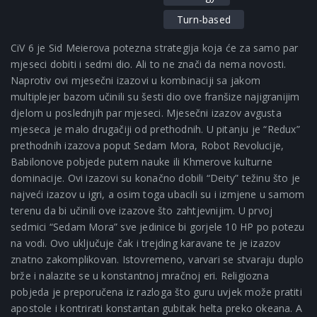
Turn-based
CiV 6 je Sid Meierova potezna strategija koja će za samo par
mjeseci dobiti i sedmi dio. Ali to ne znači da nema novosti.
Naprotiv ovi mjesečni izazovi u kombinaciji sa jakom
multiplejer bazom učinili su šesti dio ove franšize najigranijim
djelom u poslednjih par mjeseci. Mjesečni izazov avgusta
mjeseca je malo drugačiji od prethodnih. U pitanju je “Redux”
prethodnih izazova poput Sedam Mora, Robot Revolucije,
Babilonove pobjede putem nauke ili Khmerove kulturne
dominacije. Ovi izazovi su konačno dobili “Deity” težinu što je
najveći izazov u igri, a osim toga ubacili su i izmjene u samom
terenu da bi učinili ove izazove što zahtjevnijim. U prvoj
sedmici “Sedam Mora” sve jedinice bi gorjele 10 HP po potezu
na vodi. Ovo uključuje čak i trejding karavane te je izazov
znatno zakomplikovan. Istovremeno, varvari se stvaraju duplo
brže i nalazite se u konstantnoj mračnoj eri. Religiozna
pobjeda je preporučena iz razloga što guru uvjek može pratiti
apostole i kontrirati konstantan gubitak helta preko okeana. A