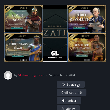
September 16, 2025
by
Vladimir Roganovic
in
September 7, 2024
4X Strategy
Civilization 6
Historical
Strategy