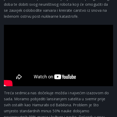
doba te dobiti svog neuništivog robota koji će omogućiti da
se zauvjek oslobodite varvara i kreirate carstvo iz snova na
ledenom ostrvu post-nuklearne katastrofe.
Treća sedmica nas dočekuje možda i najvećim izazovom do
sada. Moramo pobjediti lansiranjem satelita u svemir prije
svih ostalih kao Hamurabi od Babilona. Problem je što
umjesto standardnih minus 50% nauke dobijamo
nevjerovatnih 99% manje i kulture i nauke. Dolazak u prvu