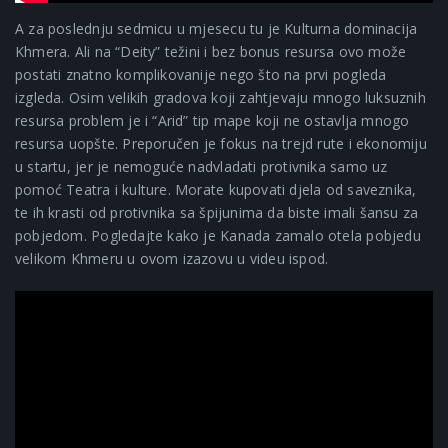
A za poslednju sedmicu u mjesecu tu je Kulturna dominacija
Khmera. Ali na “Deity” težini i bez bonus resursa ovo može
postati znatno komplikovanije nego što na prvi pogleda
izgleda. Osim velikih gradova koji zahtjevaju mnogo luksuznih
resursa problem je i “Arid” tip mape koji ne ostavlja mnogo
resursa uopšte. Preporučen je fokus na trejd rute i ekonomiju
u startu, jer je nemoguće nadvladati protivnika samo uz
pomoć Teatra i kulture. Morate kupovati djela od saveznika,
te ih krasti od protivnika sa špijunima da biste imali šansu za
pobjedom. Pogledajte kako je Kanada zamalo otela pobjedu
velikom Khmeru u ovom izazovu u videu ispod.