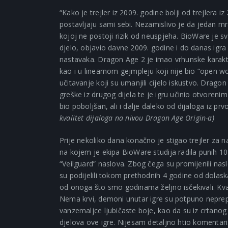
“Kako je trejler iz 2009. godine bolji od trejlera i
postavljaju sami sebi. Nezamislivo je da jedan m
kojoj ne postoji rizik od neuspjeha. BioWare je 
djelo, objavio davne 2009. godine i do danas igra
nastavaka. Dragon Age 2 je imao vrhunske karakte
kao i u linearnom gejmpleju koji nije bio “open 
učitavanje koji su umanjili cijelo iskustvo. Dragon 
greške iz drugog dijela te je igru učinio otvoreni
bio poboljšan, ali i dalje daleko od dijaloga iz prv
kvalitet dijaloga na nivou Dragon Age Origin-a)
Prije nekoliko dana konačno je stigao trejler za n
na kojem je ekipa BioWare studija radila punih 10
“Veilguard” naslova. Zbog čega su promijenili na
su podijelili tokom prethodnih 4 godine od dolask
od onoga što smo godinama željno isčekivali. Kval
Nema krvi, demoni unutar igre su potpuno neprepo
vanzemaljce ljubičaste boje, kao da su iz crtanog
djelova ove igre. Nijesam detaljno htio komentari