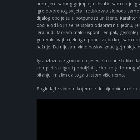
premijere samog gejmpleja shvatio sam da je igr
igre otvorenog svijeta i redukovao slobodu samog
dijalog opcije su u potpunosti uništene. Karakter
opcije od kojih se ne isplati odabrati niti jednu, 
igra nudi. Moram malo usporiti jer ipak, gejmplej j
generalni vajb cijele igre poput vajba koji sam do
pažnje. Da nijesam vidio naslov iznad gejmpleja ne b
Igra izlazi ove godine na jesen, što i nije tolik
kompletirati igru i poboljšati je koliko je to mogu
pitanju, mislim da toga u istom više nema.
Pogledajte video u kojem se detaljno vidi razlika u