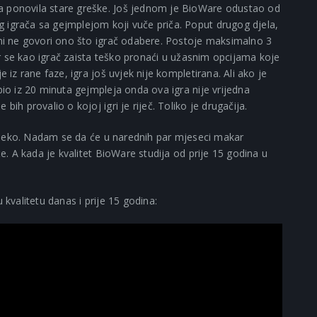
a ponovila stare greške. Još jednom je BioWare odustao od
 igrača sa gejmplejom koji vuče priča. Poput drugog djela,
 ni ne govori ono što igrač odabere. Postoje maksimalno 3
jer se kao igrač zaista teško pronaći u užasnim opcijama koje
e iz rane faze, igra još uvjek nije kompletirana. Ali ako je
bio iz 20 minuta gejmpleja onda ova igra nije vrijedna
ih provalio o kojoj igri je riječ. Toliko je drugačija.
o daleko. Nadam se da će u narednih par mjeseci makar
će. A kada je kvalitet BioWare studija od prije 15 godina u
 kvalitetu danas i prije 15 godina: