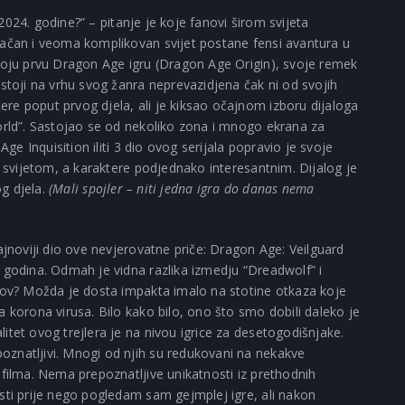
z 2024. godine?” – pitanje je koje fanovi širom svijeta
račan i veoma komplikovan svijet postane fensi avantura u
svoju prvu Dragon Age igru (Dragon Age Origin), svoje remek
 stoji na vrhu svog žanra neprevazidjena čak ni od svojih
re poput prvog djela, ali je kiksao očajnom izboru dijaloga
world”. Sastojao se od nekoliko zona i mnogo ekrana za
Age Inquisition iliti 3 dio ovog serijala popravio je svoje
m svijetom, a karaktere podjednako interesantnim. Dijalog je
og djela.
(Mali spojler – niti jedna igra do danas nema
ajnoviji dio ove nevjerovatne priče: Dragon Age: Veilguard
 godina. Odmah je vidna razlika izmedju “Dreadwolf” i
slov? Možda je dosta impakta imalo na stotine otkaza koje
a korona virusa. Bilo kako bilo, ono što smo dobili daleko je
itet ovog trejlera je na nivou igrice za desetogodišnjake.
znatljivi. Mnogi od njih su redukovani na nekakve
 filma. Nema prepoznatljive unikatnosti iz prethodnih
sti prije nego pogledam sam gejmplej igre, ali nakon