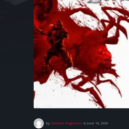
September 15
by
Vladimir Roganovic
in
June 16, 2024