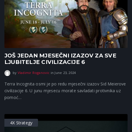
JOŠ JEDAN MJESEČNI IZAZOV ZA SVE
LJUBITELJE CIVILIZACIJE 6
September 16, 2025
by
Vladimir Roganovic
in
June 23, 2024
Terra Incognita osmi je po redu mjesečni izazov Sid Meierove
civilizacije 6. U junu mjesecu morate savladati protivnika uz
pomoć…
4X Strategy