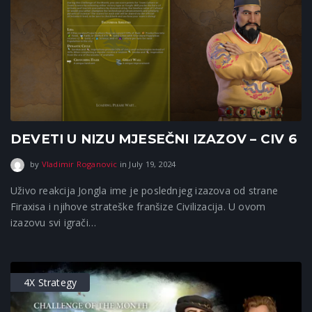
DEVETI U NIZU MJESEČNI IZAZOV – CIV 6
September 16, 2025
by
Vladimir Roganovic
in
July 19, 2024
Uživo reakcija Jongla ime je poslednjeg izazova od strane
Firaxisa i njihove strateške franšize Civilizacija. U ovom
izazovu svi igrači…
4X Strategy