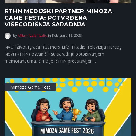
RTHN MEDIJSKI PARTNER MIMOZA
GAME FESTA: POTVRĐENA
VIŠEGODIŠNJA SARADNJA
February 16, 2026
by
Milan "Lale" Lalic
in
February 16, 2026
NVO “Život igrača” (Gamers Life) i Radio Televizija Herceg
Novi (RTHN) ozvaničili su saradnju potpisivanjem
memoranduma, čime je RTHN predstavljen…
Mimoza Game Fest