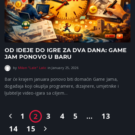
OD IDEJE DO IGRE ZA DVA DANA: GAME
JAM PONOVO U BARU
January 25, 2026
by
Milan "Lale" Lalic
in
January 25, 2026
Bar će krajem januara ponovo biti domaćin Game Jama,
događaja koji okuplja programere, dizajnere, umjetnike i
ljubitelje video-igara sa ciljem…
1
3
4
5
…
13
2
14
15